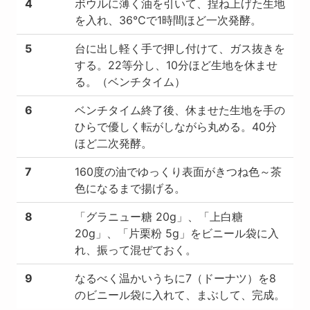
4
ボウルに薄く油を引いて、捏ね上げた生地
を入れ、36℃で1時間ほど一次発酵。
5
台に出し軽く手で押し付けて、ガス抜きを
する。22等分し、10分ほど生地を休ませ
る。（ベンチタイム）
6
ベンチタイム終了後、休ませた生地を手の
ひらで優しく転がしながら丸める。40分
ほど二次発酵。
7
160度の油でゆっくり表面がきつね色～茶
色になるまで揚げる。
8
「グラニュー糖 20g」、「上白糖
20g」、「片栗粉 5g」をビニール袋に入
れ、振って混ぜておく。
9
なるべく温かいうちに7（ドーナツ）を8
のビニール袋に入れて、まぶして、完成。