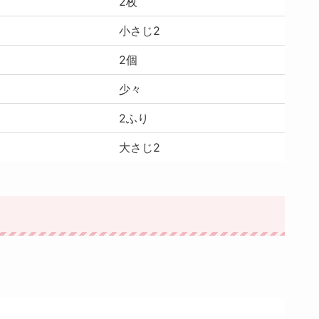
2枚
小さじ2
2個
少々
2ふり
大さじ2